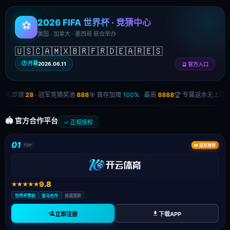
2026 FIFA 世界杯 · 竞猜中心
⚽
美国 · 加拿大 · 墨西哥 联合举办
🇺🇸
🇨🇦
🇲🇽
🇧🇷
🇫🇷
🇩🇪
🇦🇷
🇪🇸
🕐 开幕
2026.06.11
🔮 官方入口
册实名即领
28
· 冠军竞猜奖池
888
🎯 首存加赠
100%
· 最高
8888
🏆 专属返水无上限 ·
🏟️ 官方合作平台
✓ 正规授权
01
TOP
👑 冠军推荐
9.8
世界杯赞助
皇马合作
极速提款
立即注册
下载APP