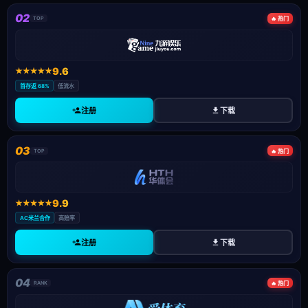
02
TOP
🔥 热门
9.6
首存返 68%
低流水
注册
下载
03
TOP
🔥 热门
9.9
AC米兰合作
高赔率
注册
下载
04
RANK
🔥 热门